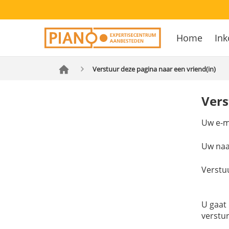
Overslaan
Secondary
en
Home
Ink
navigation
naar
Hoofdnavig
de
inhoud
Verstuur deze pagina naar een vriend(in)
gaan
Vers
Uw e-m
Uw na
Verstu
U gaat
verstu