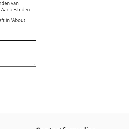
onden van
m Aanbesteden
ft in 'About
-