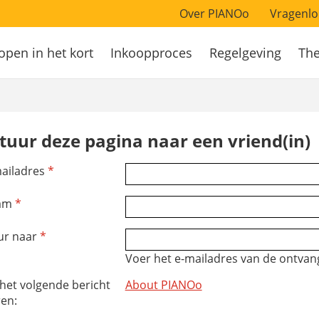
Over PIANOo
Vragenlo
open in het kort
Inkoopproces
Regelgeving
Th
atie
tuur deze pagina naar een vriend(in)
ailadres
*
am
*
ur naar
*
Voer het e-mailadres van de ontvang
 het volgende bericht
About PIANOo
ren: