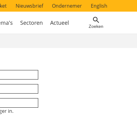
ket
Nieuwsbrief
Ondernemer
English
ema's
Sectoren
Actueel
Zoeken
er in.