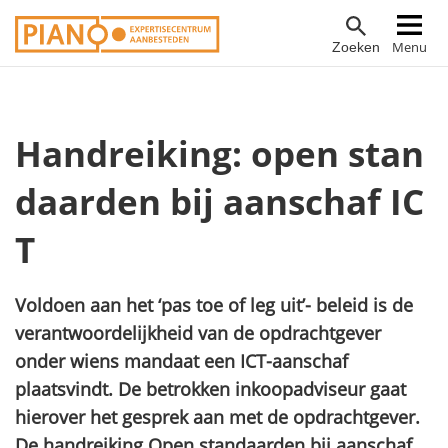
Overslaan
Hoofdnavigatie
Menu
Zoeken
en
naar
de
inhoud
Handreiking: open stan
gaan
daarden bij aanschaf IC
T
Voldoen aan het ‘pas toe of leg uit’- beleid is de
verantwoordelijkheid van de opdrachtgever
onder wiens mandaat een ICT-aanschaf
plaatsvindt. De betrokken inkoopadviseur gaat
hierover het gesprek aan met de opdrachtgever.
De handreiking Open standaarden bij aanschaf