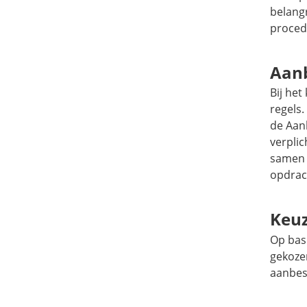
belangr
proced
Aanb
Bij he
regels
de Aanb
verplic
samen o
opdrac
Keuz
Op bas
gekoze
aanbes