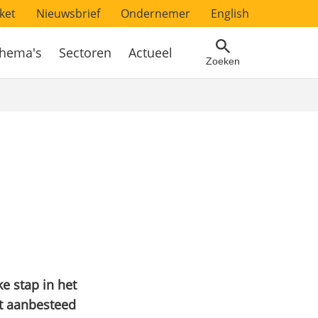
ket
Nieuwsbrief
Ondernemer
English
hema's
Sectoren
Actueel
Zoeken
e stap in het
t aanbesteed