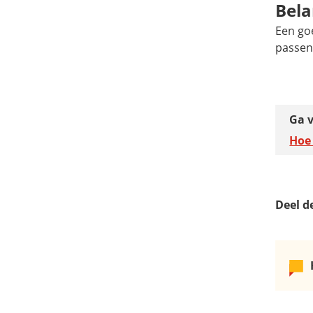
Bela
Een go
passen
Ga v
Hoe 
Deel d