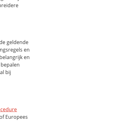
ebreidere
 de geldende
ngsregels en
belangrijk en
n bepalen
l bij
ocedure
 of Europees