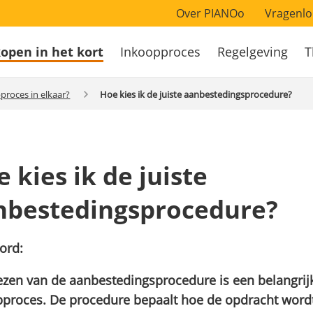
Over PIANOo
Vragenlo
open in het kort
Inkoopproces
Regelgeving
T
atie
proces in elkaar?
Hoe kies ik de juiste aanbestedingsprocedure?
 kies ik de juiste
nbestedingsprocedure?
ord:
ezen van de aanbestedingsprocedure is een belangrijk
pproces. De procedure bepaalt hoe de opdracht word