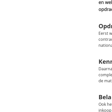
en wel
opdrac
Opd
Eerst 
contra
nationa
Kenm
Daarna
complex
de mat
Bela
Ook het
inkoop 