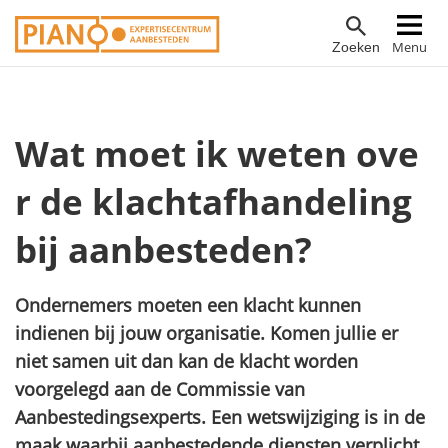
Overslaan
Hoofdnavigatie
Menu
Zoeken
en
naar
de
inhoud
Wat moet ik weten ove
gaan
r de klachtafhandeling
bij aanbesteden?
Ondernemers moeten een klacht kunnen
indienen bij jouw organisatie. Komen jullie er
niet samen uit dan kan de klacht worden
voorgelegd aan de Commissie van
Aanbestedingsexperts. Een wetswijziging is in de
maak waarbij aanbestedende diensten verplicht