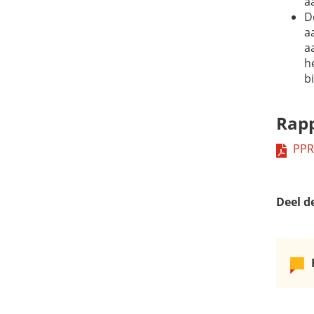
a
D
a
a
h
b
Rap
PPR
Deel d