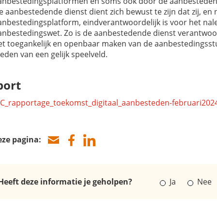
anbestedingsplatformen en soms ook door de aanbesteden
e aanbestedende dienst dient zich bewust te zijn dat zij, en 
anbestedingsplatform, eindverantwoordelijk is voor het nal
anbestedingswet. Zo is de aanbestedende dienst verantwoor
et toegankelijk en openbaar maken van de aanbestedingsst
ieden van een gelijk speelveld.
port
C_rapportage_toekomst_digitaal_aanbesteden-februari202
eze pagina:
Heeft deze informatie je geholpen?
Ja
Nee