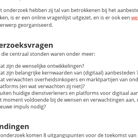
it onderzoek hebben zij tal van betrokkenen bij het aanbes
en, is er een online vragenlijst uitgezet, en is er ook een
we
derwerp georganiseerd.
erzoeksvragen
 die centraal stonden waren onder meer:
at zijn de wenselijke ontwikkelingen?
at zijn belangrijke kernwaarden van (digitaal) aanbesteden 
at verwachten overheidsinkopers en marktpartijen van on
latforms (en wat verwachten zij niet)?
luiten huidige dienstverleners en platforms voor digitaal a
it moment voldoende bij de wensen en verwachtingen aan, o
ieuwe impuls nodig?
indingen
t onderzoek komen 8 uitgangspunten voor de toekomst van d