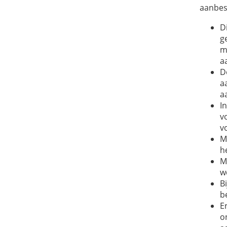
aanbes
D
g
m
a
D
a
a
I
v
v
M
h
M
w
B
b
E
o