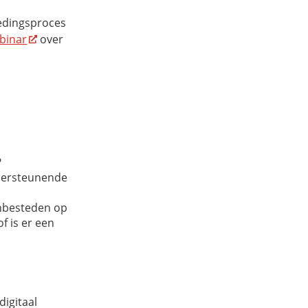
tedingsproces
binar
over
?
dersteunende
anbesteden op
f is er een
igitaal