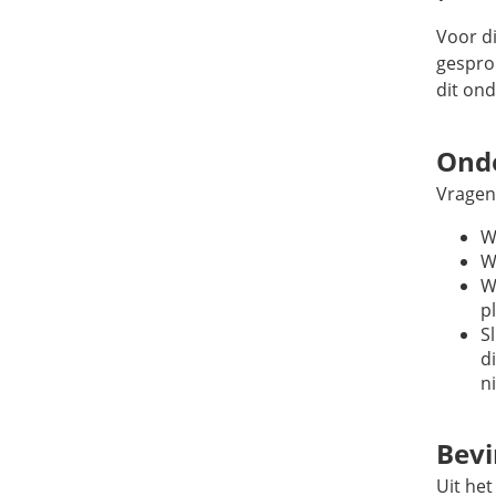
Voor d
gesprok
dit on
Ond
Vragen
W
W
W
p
S
d
n
Bev
Uit he