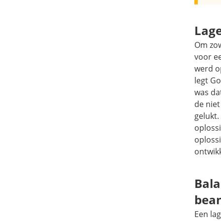
Lage
Om zowe
voor e
werd o
legt Go
was dat
de nie
gelukt
oploss
oplossi
ontwikk
Bala
bea
Een lag