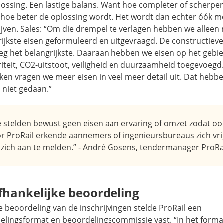
ossing. Een lastige balans. Want hoe completer of scherper 
 hoe beter de oplossing wordt. Het wordt dan echter óók mo
rijven. Sales: “Om die drempel te verlagen hebben we alleen
ijkste eisen geformuleerd en uitgevraagd. De constructieve 
eg het belangrijkste. Daaraan hebben we eisen op het gebi
riteit, CO2-uitstoot, veiligheid en duurzaamheid toegevoeg
ken vragen we meer eisen in veel meer detail uit. Dat hebb
 niet gedaan.”
 stelden bewust geen eisen aan ervaring of omzet zodat oo
r ProRail erkende aannemers of ingenieursbureaus zich vri
zich aan te melden.” - André Gosens, tendermanager ProRa
hankelijke beoordeling
 beoordeling van de inschrijvingen stelde ProRail een
elingsformat en beoordelingscommissie vast. “In het format