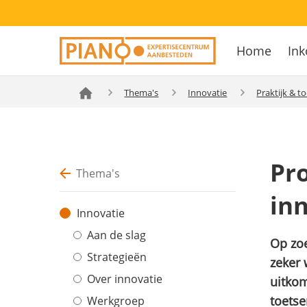
Overslaan
Secondary
en
Home
Ink
navigation
naar
Hoofdnavig
de
inhoud
Thema's
Innovatie
Praktijk & to
gaan
Pro
Thema's
in
Innovatie
Aan de slag
Op zoe
Strategieën
zeker 
Over innovatie
uitkom
toetse
Werkgroep