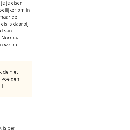
je je eisen
eilijker om in
 maar de
eis is daarbij
ed van
d. Normaal
en we nu
k de niet
j voelden
il
 is per