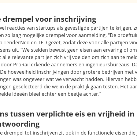
 drempel voor inschrijving
l reacties van startups als gevestigde partijen te krijgen, 
en zo laag mogelijke drempel voor aanmelding. “De proeftu
p TenderNed en TED gezet, zodat deze voor alle partijen vi
sens uit. “We stelden bewust geen eisen aan ervaring of om
 alle relevante partijen zich vrij voelden om zich aan te me
t door ProRail erkende aannemers en ingenieursbureaus. Dat
. De hoeveelheid inschrijvingen door grotere bedrijven met
ingen was ongeveer wat we verwacht hadden. Hiervan hebb
ngen geselecteerd die we in de praktijk gaan testen. Het aa
elde ideeën bleef echter een beetje achter.”
ns tussen verplichte eis en vrijheid in
ntwoording
e drempel tot inschrijven zit ook in de functionele eisen die 