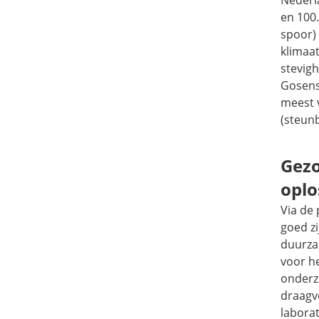
en 100
spoor)
klimaa
stevig
Gosens
meest 
(steun
Gezo
oplo
Via de 
goed z
duurzaa
voor h
onderz
draagv
laborat