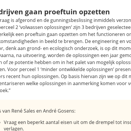
drijven gaan proeftuin opzetten
vraag is afgerond en de gunningsbeslissing inmiddels verzon
erceel 2 ‘volwassen oplossingen’ zijn 3 bedrijven geselectee
rkelijk een proeftuin gaan opzetten om het functioneren o
jkomstandigheden in beeld te brengen. De engineering en v
r, denk aan grond- en ecologisch onderzoek, is op dit mome
Daarna, na uitvoering, worden de oplossingen een jaar gem
n of ze potentie hebben om in het palet van mogelijk oploss
en. Voor perceel 1 ‘minder ontwikkelde oplossingen’ prese
ers recent hun oplossingen. Op basis hiervan zijn we op di
ventariseren welke oplossingen in aanmerking komen voor 
oek.”
s van René Sales en André Gosens:
Vraag een beperkt aantal eisen uit om de drempel tot insc
verlagen.