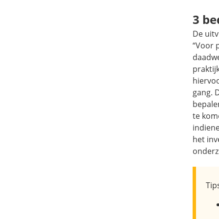
3 be
De uit
“Voor p
daadwe
prakti
hiervoo
gang. 
bepale
te kom
indien
het in
onderz
Tip