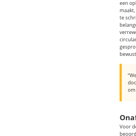
een opl
maakt,
te sch
belangr
verrew
circula
gespro
bewust
“We
doo
om 
Onaf
Voor de
beoord