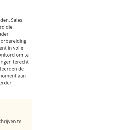
den. Sales:
rd die
nder
oorbereiding
nt in volle
onitord om te
ingen terecht
nteerden de
t moment aan
verder
hrijven te