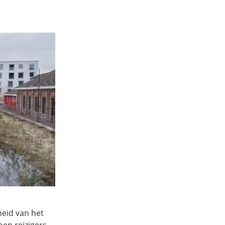
heid van het
oen reizigers