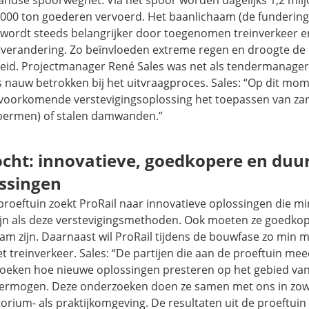
.000 ton goederen vervoerd. Het baanlichaam (de fundering
 wordt steeds belangrijker door toegenomen treinverkeer e
tverandering. Zo beïnvloeden extreme regen en droogte de 
heid. Projectmanager René Sales was net als tendermanage
 nauw betrokken bij het uitvraagproces. Sales: “Op dit mom
voorkomende verstevigingsoplossing het toepassen van za
bermen) of stalen damwanden.”
cht: innovatieve, goedkopere en du
ssingen
proeftuin zoekt ProRail naar innovatieve oplossingen die m
ijn als deze verstevigingsmethoden. Ook moeten ze goedko
m zijn. Daarnaast wil ProRail tijdens de bouwfase zo min m
et treinverkeer. Sales: “De partijen die aan de proeftuin m
oeken hoe nieuwe oplossingen presteren op het gebied van s
ermogen. Deze onderzoeken doen ze samen met ons in zow
orium- als praktijkomgeving. De resultaten uit de proeftuin