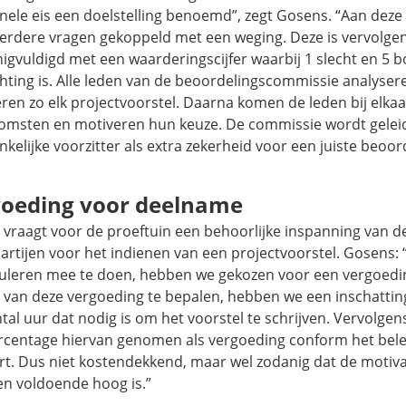
nele eis een doelstelling benoemd”, zegt Gosens. “Aan deze 
eerdere vragen gekoppeld met een weging. Deze is vervolge
igvuldigd met een waarderingscijfer waarbij 1 slecht en 5 
hting is. Alle leden van de beoordelingscommissie analyser
ren zo elk projectvoorstel. Daarna komen de leden bij elka
komsten en motiveren hun keuze. De commissie wordt gelei
kelijke voorzitter als extra zekerheid voor een juiste beoor
goeding voor deelname
l vraagt voor de proeftuin een behoorlijke inspanning van d
artijen voor het indienen van een projectvoorstel. Gosens:
muleren mee te doen, hebben we gekozen voor een vergoed
 van deze vergoeding te bepalen, hebben we een inschatti
tal uur dat nodig is om het voorstel te schrijven. Vervolg
rcentage hiervan genomen als vergoeding conform het belei
rt. Dus niet kostendekkend, maar wel zodanig dat de motiva
en voldoende hoog is.”