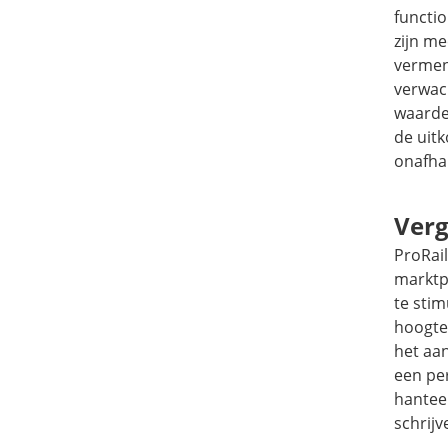
functio
zijn m
vermen
verwac
waarde
de uit
onafhan
Ver
ProRai
marktp
te sti
hoogte
het aan
een pe
hantee
schrijv