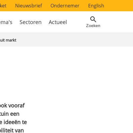
ket
Nieuwsbrief
Ondernemer
English
ema's
Sectoren
Actueel
Zoeken
 uit markt
ook vooraf
tuin een
e ideeën te
liteit van