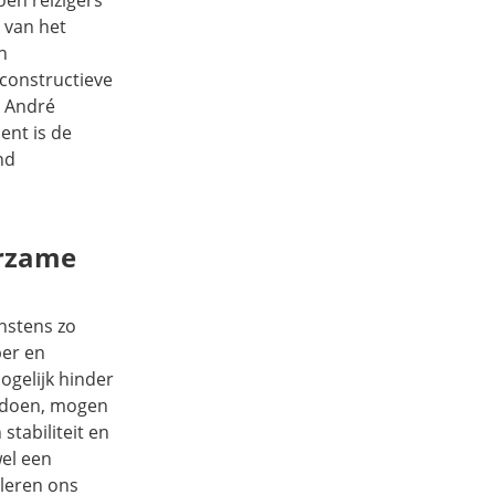
 van het
n
constructieve
r André
ent is de
nd
urzame
instens zo
per en
ogelijk hinder
eedoen, mogen
tabiliteit en
el een
 leren ons