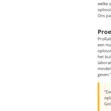
welke 
oploss
Ons pa
Proe
ProRail
een ma
oplossi
het bui
labora
minder
geven.
“Do
opl
Gos