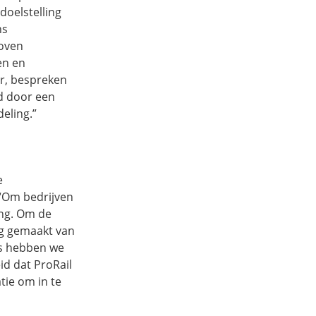
doelstelling
ns
boven
en en
ar, bespreken
d door een
deling.”
e
 “Om bedrijven
ing. Om de
ng gemaakt van
ens hebben we
d dat ProRail
tie om in te