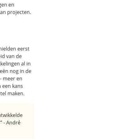
gen en
an projecten.
hielden eerst
eid van de
kelingen al in
eeën nog in de
 - meer en
n een kans
stel maken.
ntwikkelde
” - André