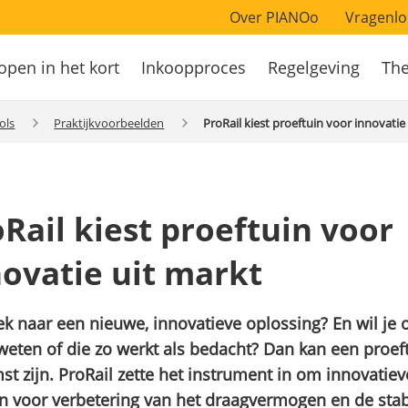
Over PIANOo
Vragenlo
open in het kort
Inkoopproces
Regelgeving
Th
atie
ols
Praktijkvoorbeelden
ProRail kiest proeftuin voor innovatie
Rail kiest proeftuin voor
novatie uit markt
k naar een nieuwe, innovatieve oplossing? En wil je 
weten of die zo werkt als bedacht? Dan kan een proef
st zijn. ProRail zette het instrument in om innovatiev
n voor verbetering van het draagvermogen en de stabi