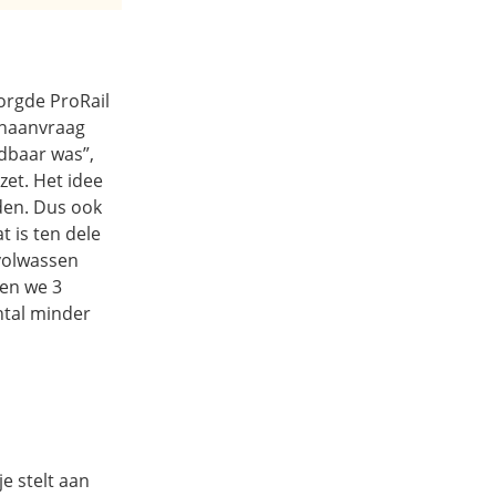
zorgde ProRail
inaanvraag
ndbaar was”,
zet. Het idee
lden. Dus ook
 is ten dele
 volwassen
en we 3
ntal minder
je stelt aan