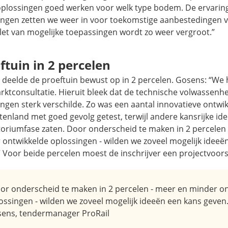
oplossingen goed werken voor welk type bodem. De ervarin
ingen zetten we weer in voor toekomstige aanbestedingen v
let van mogelijke toepassingen wordt zo weer vergroot.”
ftuin in 2 percelen
 deelde de proeftuin bewust op in 2 percelen. Gosens: “We 
rktconsultatie. Hieruit bleek dat de technische volwassenh
ngen sterk verschilde. Zo was een aantal innovatieve ontwik
tenland met goed gevolg getest, terwijl andere kansrijke id
toriumfase zaten. Door onderscheid te maken in 2 percelen
 ontwikkelde oplossingen - wilden we zoveel mogelijk ideeë
” Voor beide percelen moest de inschrijver een projectvoor
or onderscheid te maken in 2 percelen - meer en minder o
ossingen - wilden we zoveel mogelijk ideeën een kans geven.
ens, tendermanager ProRail