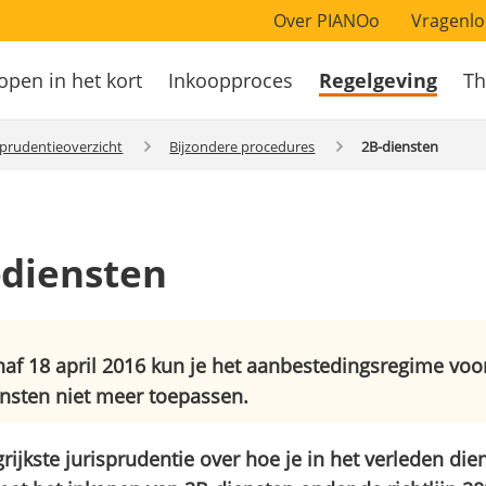
Over PIANOo
Vragenlo
open in het kort
Inkoopproces
Regelgeving
Th
atie
sprudentieoverzicht
Bijzondere procedures
2B-diensten
-diensten
af 18 april 2016 kun je het aanbestedingsregime voo
nsten niet meer toepassen.
rijkste jurisprudentie over hoe je in het verleden di