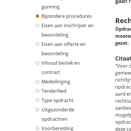
gaan 
gunning
Bijzondere procedures
Rech
Eisen aan inschrijver en
Opdrac
beoordeling
moeten
gezet.
Eisen aan offerte en
beoordeling
Citaa
Inhoud bestek en
"Voor d
contract
gemeen
richtl
Mededinging
opdrach
TenderNed
aard e
Type opdracht
rechtv
aanbes
Uitgezonderde
mogeli
opdrachten
opdrach
Voorbereiding
deze c