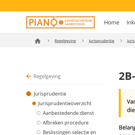
Overslaan
Secondary
en
Home
Ink
navigation
naar
Hoofdnavig
de
inhoud
Regelgeving
Jurisprudentie
Juri
gaan
2B
Regelgeving
Jurisprudentie
Van
Jurisprudentieoverzicht
die
Aanbestedende dienst
Afbreken procedure
Belang
Beslissingen selectie en