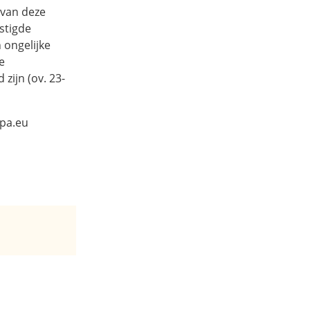
 van deze
stigde
 ongelijke
e
zijn (ov. 23-
opa.eu