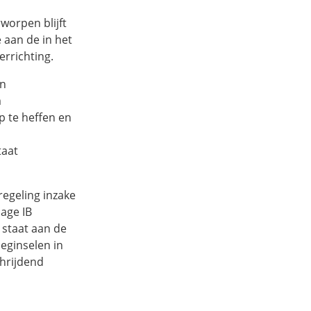
worpen blijft
aan de in het
errichting.
an
m
p te heffen en
taat
egeling inzake
age IB
 staat aan de
beginselen in
chrijdend