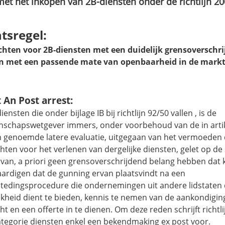
met het inkopen van 2B
-diensten onder de richtlijn 2
tsregel:
hten voor 2B-diensten met een duidelijk grensoverschr
 met een passende mate van openbaarheid in de mark
t An Post arrest:
iensten die onder bijlage IB bij richtlijn 92/50 vallen
, is de
schapswetgever immers, onder voorbehoud van de in artik
ijn genoemde latere evaluatie, uitgegaan van het vermoeden
ten voor het verlenen van dergelijke diensten, gelet op de 
rvan, a priori geen grensoverschrijdend belang hebben dat 
aardigen dat de gunning ervan plaatsvindt na een
tedingsprocedure die ondernemingen uit andere lidstaten
jkheid dient te bieden, kennis te nemen van de aankondigin
t en een offerte in te dienen. Om deze reden schrijft richtl
ategorie diensten enkel een bekendmaking ex post voor.