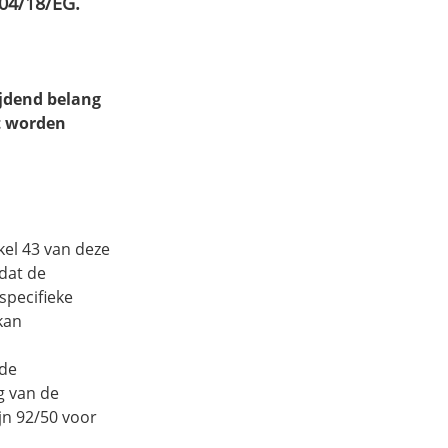
004/18/EG.
ijdend belang
t worden
el 43 van deze
 dat de
specifieke
kan
 de
g van de
ijn 92/50 voor