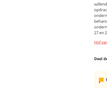
vallen
opdrac
ondern
behand
onderne
27 en 2
Hof van
Deel d