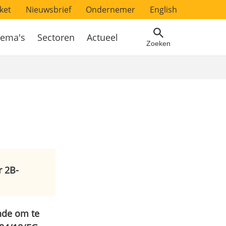
ket
Nieuwsbrief
Ondernemer
English
ema's
Sectoren
Actueel
Zoeken
r 2B-
ende om te