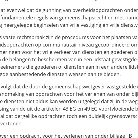
aat evenwel dat de gunning van overheidsopdrachten onder
 fundamentele regels van gemeenschapsrecht en met name 
 neergelegde beginselen van vrije vestiging en vrije dienstv
s vaste rechtspraak zijn de procedures voor het plaatsen v
idsopdrachten op communautair niveau gecoördineerd o
eringen voor het vrije verkeer van diensten en goederen o
 de belangen te beschermen van in een lidstaat gevestigde
eelnemers die goederen of diensten aan in een andere lids
igde aanbestedende diensten wensen aan te bieden.
t volgt dat de door de gemeenschapswetgever vastgestelde r
endmaking van opdrachten voor het verlenen van onder bijl
e diensten niet aldus kan worden uitgelegd dat zij in de weg
ing van de uit de artikelen 43 EG en 49 EG voortvloeiende 
al dat dergelijke opdrachten toch een duidelijk grensovers
 vertonen.
ver een opdracht voor het verlenen van onder bijlage I B