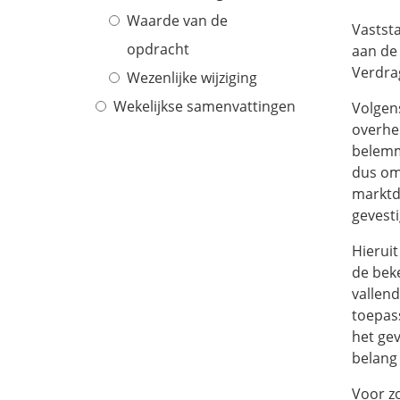
Waarde van de
Vastst
opdracht
aan de
Verdrag
Wezenlijke wijziging
Wekelijkse samenvattingen
Volgen
overhe
belemm
dus om
marktd
gevest
Hierui
de bek
vallend
toepass
het gev
belang
Voor zo