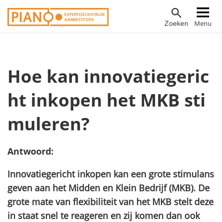
Overslaan
Hoofdnavigatie
Menu
Zoeken
en
naar
de
inhoud
Hoe kan innovatiegeric
gaan
ht inkopen het MKB sti
muleren?
Antwoord:
Innovatiegericht inkopen kan een grote stimulans
geven aan het
M
idden en Klein Bedrijf (MKB). De
grote mate van flexibiliteit van het MKB stelt deze
in staat snel te reageren en zij komen dan ook