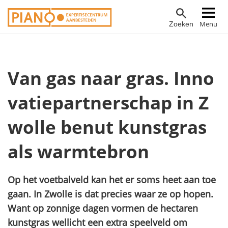
Overslaan
Hoofdnavigatie
Menu
Zoeken
en
naar
de
inhoud
Van gas naar gras. Inno
gaan
vatiepartnerschap in Z
wolle benut kunstgras
als warmtebron
Op het voetbalveld kan het er soms heet aan toe
gaan. In Zwolle is dat precies waar ze op hopen.
Want op zonnige dagen vormen de hectaren
kunstgras wellicht een extra speelveld om