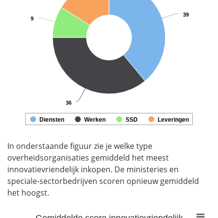
39
39
9
9
36
36
Diensten
Werken
SSD
Leveringen
End of interactive chart.
In onderstaande figuur zie je welke type
overheidsorganisaties gemiddeld het meest
innovatievriendelijk inkopen. De ministeries en
speciale-sectorbedrijven scoren opnieuw gemiddeld
het hoogst.
Gemiddelde score innovatievriendelijk