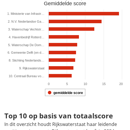
Gemiddelde score
View as data table, Top 10 publieke organisaties innovat
The chart has 1 X axis displaying categories.
1. Ministerie van Infrastr…
The chart has 1 Y axis displaying values. Range: 0 to 20.16
2. N.V. Nederlandse Ga…
3. Waterschap Vechtstr…
4. Havenbedrijf Rotterd…
5. Waterschap De Dom…
6. Gemeente Delft (en d…
8. Stichting Nederlands…
9. Rijkswaterstaat
10. Centraal Bureau vo…
0
5
10
15
20
gemiddelde score
End of interactive chart.
Top 10 op basis van totaalscore
In dit overzicht houdt Rijkswaterstaat haar leidende