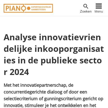
Overslaan
Hoofdnavigatie
Menu
Zoeken
en
naar
de
inhoud
Analyse innovatievrien
gaan
delijke inkooporganisat
ies in de publieke secto
r 2024
Met het innovatiepartnerschap, de
concurrentiegerichte dialoog of door een
selectiecriterium of gunningscriterium gericht op
innovatie, stimuleer je het ontwikkelen en het