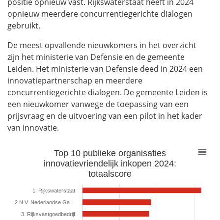
positie opnieuw vast. Rijkswaterstaat heeft in 2024
opnieuw meerdere concurrentiegerichte dialogen
gebruikt.
De meest opvallende nieuwkomers in het overzicht
zijn het ministerie van Defensie en de gemeente
Leiden. Het ministerie van Defensie deed in 2024 een
innovatiepartnerschap en meerdere
concurrentiegerichte dialogen. De gemeente Leiden is
een nieuwkomer vanwege de toepassing van een
prijsvraag en de uitvoering van een pilot in het kader
van innovatie.
Top 10 publieke organisaties
Top 10 publieke organisaties innovatievriendelijk inkopen 2024: to
innovatievriendelijk inkopen 2024:
Bar chart with 10 bars.
totaalscore
View as data table, Top 10 publieke organisaties innovati
The chart has 1 X axis displaying categories.
1. Rijkswaterstaat
The chart has 1 Y axis displaying values. Range: 0 to 840.
2 N.V. Nederlandse Ga…
3. Rijksvastgoedbedrijf