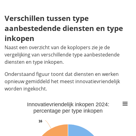
End of interactive chart.
Verschillen tussen type
aanbestedende diensten en type
inkopen
Naast een overzicht van de koplopers zie je de
vergelijking van verschillende type aanbestedende
diensten en type inkopen.
Onderstaand figuur toont dat diensten en werken
opnieuw gemiddeld het meest innovatievriendelijk
worden ingekocht.
Innovatievriendelijk inkopen 2024:
Innovatievriendelijk inkopen 2024: percentage per type inkopen
percentage per type inkopen
Pie chart with 4 slices.
View as data table, Innovatievriendelijk inkopen 2024: pe
16
16