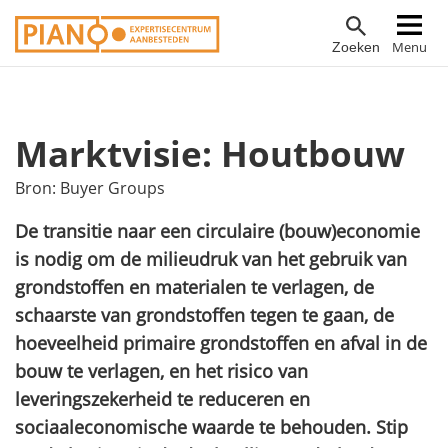
Overslaan
Hoofdnavigatie
Menu
Zoeken
en
naar
de
inhoud
Marktvisie: Houtbouw
gaan
Bron:
Buyer Groups
De transitie naar een circulaire (bouw)economie
is nodig om de milieudruk van het gebruik van
grondstoffen en materialen te verlagen, de
schaarste van grondstoffen tegen te gaan, de
hoeveelheid primaire grondstoffen en afval in de
bouw te verlagen, en het risico van
leveringszekerheid te reduceren en
sociaaleconomische waarde te behouden. Stip