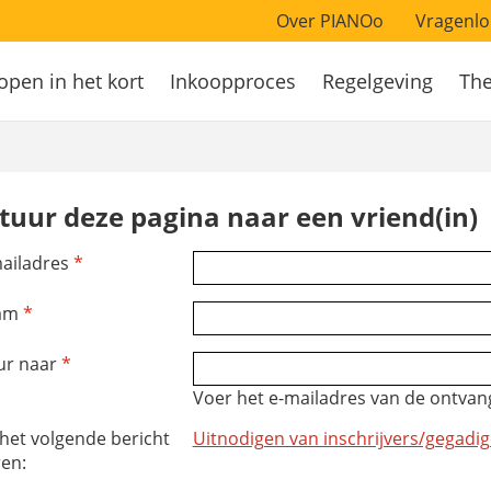
Over PIANOo
Vragenlo
open in het kort
Inkoopproces
Regelgeving
Th
atie
tuur deze pagina naar een vriend(in)
ailadres
*
am
*
ur naar
*
Voer het e-mailadres van de ontvang
 het volgende bericht
Uitnodigen van inschrijvers/gegadi
ren: