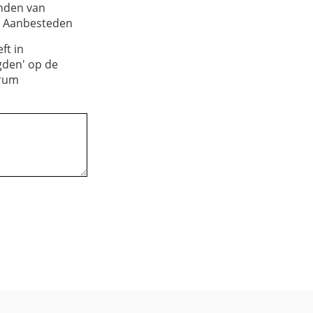
onden van
m Aanbesteden
ft in
gden' op de
trum