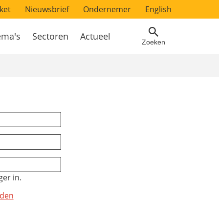
ket
Nieuwsbrief
Ondernemer
English
ema's
Sectoren
Actueel
Zoeken
er in.
gden