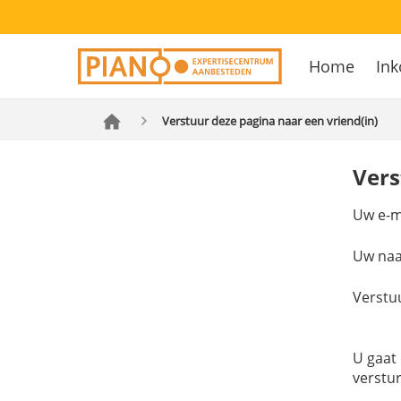
Overslaan
Secondary
en
Home
Ink
navigation
naar
Hoofdnavig
de
inhoud
Verstuur deze pagina naar een vriend(in)
gaan
Vers
Uw e-m
Uw na
Verstu
U gaat
verstu