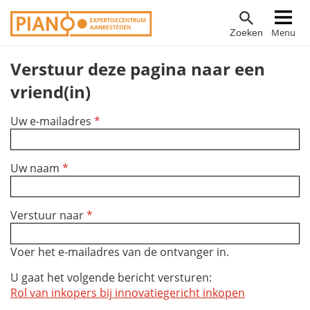
Overslaan
Hoofdnavigatie
Menu
Zoeken
en
naar
Verstuur deze pagina naar een
de
inhoud
vriend(in)
gaan
Uw e-mailadres
*
Uw naam
*
Verstuur naar
*
Voer het e-mailadres van de ontvanger in.
U gaat het volgende bericht versturen:
Rol van inkopers bij innovatiegericht inkopen