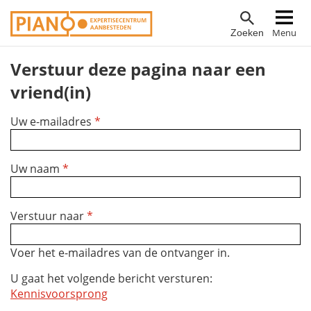
Overslaan
Hoofdnavigatie
Menu
Zoeken
en
naar
Verstuur deze pagina naar een
de
inhoud
vriend(in)
gaan
Uw e-mailadres
*
Uw naam
*
Verstuur naar
*
Voer het e-mailadres van de ontvanger in.
U gaat het volgende bericht versturen:
Kennisvoorsprong