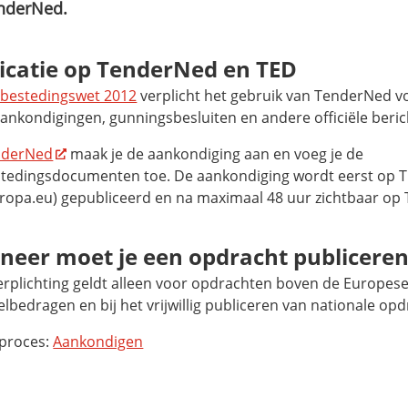
enderNed.
icatie op TenderNed en TED
bestedingswet 2012
verplicht het gebruik van TenderNed v
aankondigingen, gunningsbesluiten en andere officiële beric
nderNed
maak je de aankondiging aan en voeg je de
tedingsdocumenten toe. De aankondiging wordt eerst op 
uropa.eu) gepubliceerd en na maximaal 48 uur zichtbaar op
eer moet je een opdracht publiceren
erplichting geldt alleen voor opdrachten boven de Europes
bedragen en bij het vrijwillig publiceren van nationale op
proces:
Aankondigen