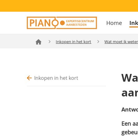
Overslaan
Secondary
en
Home
Ink
navigation
naar
Hoofdnavig
de
inhoud
Inkopen in het kort
Wat moet ik wete
gaan
Wa
Inkopen in het kort
aa
Antwo
Een aa
gebeur