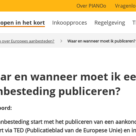
Over PIANOo
Vragenlo
open in het kort
Inkoopproces
Regelgeving
T
atie
n over Europees aanbesteden?
Waar en wanneer moet ik publiceren?
ar en wanneer moet ik e
nbesteding publiceren?
ord:
nbesteding start met het publiceren van een aankond
t via TED (Publicatieblad van de Europese Unie) en 