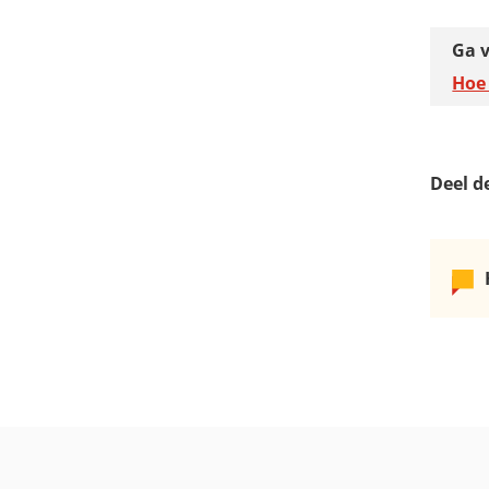
Ga v
Hoe 
Deel d