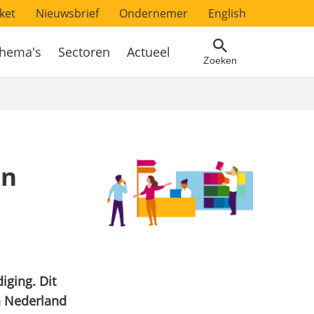
ket
Nieuwsbrief
Ondernemer
English
hema's
Sectoren
Actueel
Zoeken
en
iging. Dit
in Nederland