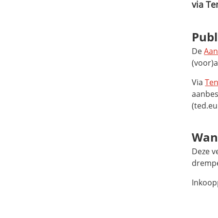
via T
Publ
De
Aan
(voor)
Via
Te
aanbes
(ted.e
Wann
Deze v
drempel
Inkoop