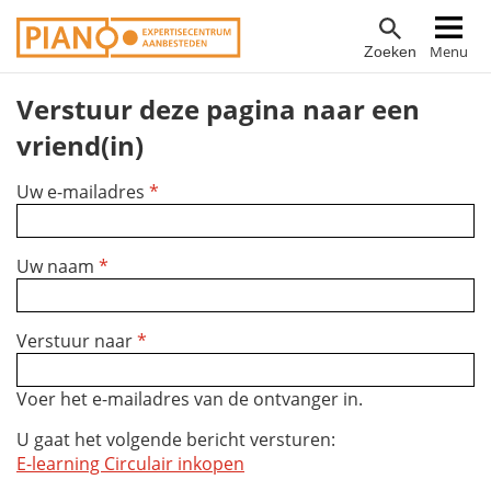
Overslaan
Hoofdnavigatie
Menu
Zoeken
en
naar
Verstuur deze pagina naar een
de
inhoud
vriend(in)
gaan
Uw e-mailadres
*
Uw naam
*
Verstuur naar
*
Voer het e-mailadres van de ontvanger in.
U gaat het volgende bericht versturen:
E-learning Circulair inkopen