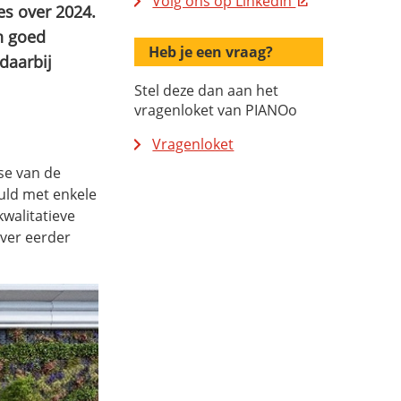
Volg ons op LinkedIn
es over 2024.
en goed
Heb je een vraag?
daarbij
Stel deze dan aan het
vragenloket van PIANOo
Vragenloket
yse van de
uld met enkele
kwalitatieve
over eerder