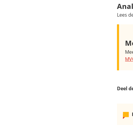
Ana
Lees d
M
Mee
MV
Deel d