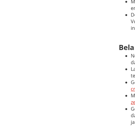
M
e
D
V
i
Bela
N
d
L
t
G
c
M
z
G
d
j