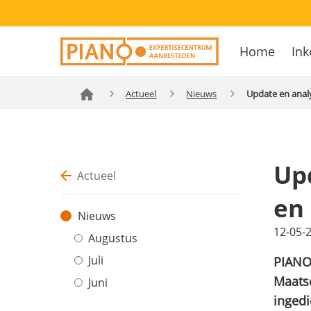
Overslaan
Secondary
en
Home
Ink
navigation
naar
Hoofdnavig
de
inhoud
Actueel
Nieuws
Update en anal
gaan
Up
Actueel
en
Nieuws
12-05-
Augustus
Juli
PIANO
Maats
Juni
ingedi