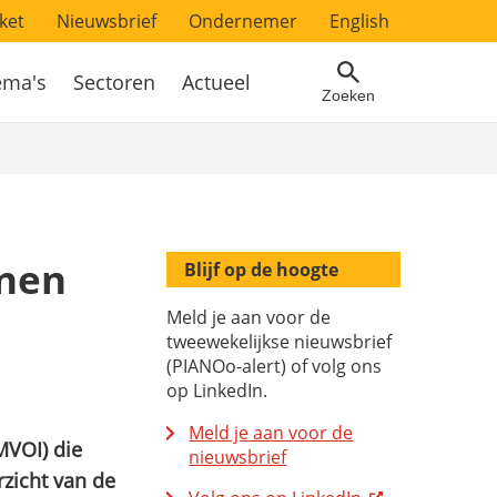
ket
Nieuwsbrief
Ondernemer
English
ema's
Sectoren
Actueel
Zoeken
nnen
Blijf op de hoogte
Meld je aan voor de
tweewekelijkse nieuwsbrief
(PIANOo-alert) of volg ons
op LinkedIn.
Meld je aan voor de
MVOI) die
nieuwsbrief
rzicht van de