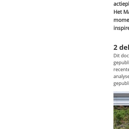
actiep
Het Ma
moment
inspir
2 de
Dit doc
gepubl
recente
analyse
gepubl