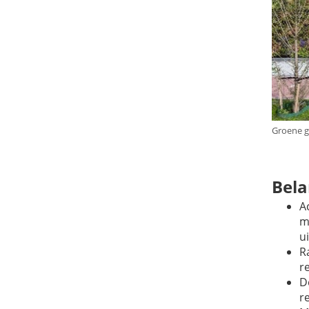
Groene g
Bela
A
m
u
R
r
D
r