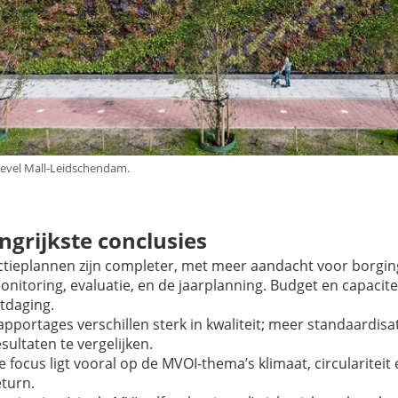
evel Mall-Leidschendam.
ngrijkste conclusies
ctieplannen zijn completer, met meer aandacht voor borgin
onitoring, evaluatie, en de jaarplanning. Budget en capacitei
itdaging.
apportages verschillen sterk in kwaliteit; meer standaardisa
esultaten te vergelijken.
e focus ligt vooral op de MVOI-thema’s klimaat, circulariteit 
eturn.