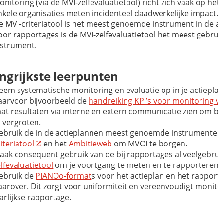
onitoring (via de MVI-zelfevaluatietool) richt zich vaak op he
nkele organisaties meten incidenteel daadwerkelijke impact
e MVI-criteriatool is het meest genoemde instrument in de 
oor rapportages is de MVI-zelfevaluatietool het meest gebru
nstrument.
ngrijkste leerpunten
eem systematische monitoring en evaluatie op in je actiepl
aarvoor bijvoorbeeld de
handreiking KPI’s voor monitoring
aat resultaten via interne en extern communicatie zien om 
e vergroten.
ebruik de in de actieplannen meest genoemde instrument
riteriatool
en het
Ambitieweb
om MVOI te borgen.
aak consequent gebruik van de bij rapportages al veelgebr
elfevaluatietool
om je voortgang te meten en te rapporteren
ebruik de
PIANOo-format
s voor het actieplan en het rappo
aarover. Dit zorgt voor uniformiteit en vereenvoudigt monit
aarlijkse rapportage.