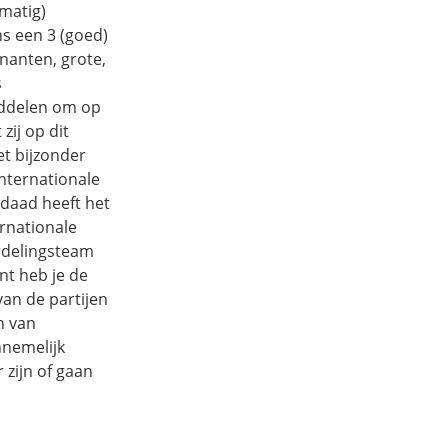
(matig)
ns een 3 (goed)
nanten, grote,
s
middelen om op
zij op dit
et bijzonder
nternationale
rdaad heeft het
ernationale
rdelingsteam
nt heb je de
an de partijen
n van
nnemelijk
 zijn of gaan