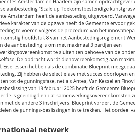
eentes Amsterdam en Haarlem zijn samen opdrachtgever 
se aanbesteding “Scale up Toekomstbestendige kunstgrasv
te Amsterdam heeft de aanbesteding uitgevoerd. Vanwege
tieve karakter van de opgave heeft de Gemeente ervoor ge
teding te voeren volgens de procedure van het innovatiep
nkomstig hoofdstuk 8 van het Aanbestedingsreglement Wer
an de aanbesteding is om met maximaal 3 partijen een
erkingsovereenkomst te sluiten ten behoeve van de onder
kelfase. De opdracht wordt dienovereenkomstig aan maxima
. Eiseressen hebben als de combinatie Blueprint meegeda
teding. Zij hebben de selectiefase met succes doorlopen en 
ten tot de gunningsfase, net als Antea, Van Kessel en Finovi 
gsbeslissing van 18 februari 2025 heeft de Gemeente Bluepr
s vierde is geëindigd en dat samenwerkingsovereenkomsten 
en met de andere 3 inschrijvers. Blueprint vordert de Geme
elen de gunnings-beslissingen in te trekken. Het oordeel v
rnationaal netwerk