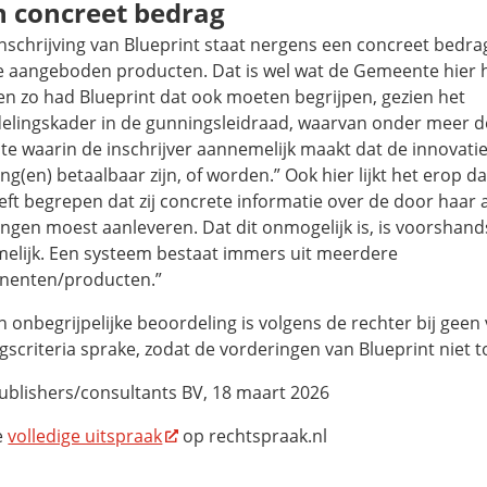
 concreet bedrag
 inschrijving van Blueprint staat nergens een concreet bed
e aangeboden producten. Dat is wel wat de Gemeente hier h
en zo had Blueprint dat ook moeten begrijpen, gezien het
elingskader in de gunningsleidraad, waarvan onder meer de
te waarin de inschrijver aannemelijk maakt dat de innovati
ng(en) betaalbaar zijn, of worden.” Ook hier lijkt het erop d
eeft begrepen dat zij concrete informatie over de door haa
ngen moest aanleveren. Dat dit onmogelijk is, is voorshand
elijk. Een systeem bestaat immers uit meerdere
enten/producten.”
 onbegrijpelijke beoordeling is volgens de rechter bij geen
scriteria sprake, zodat de vorderingen van Blueprint niet to
ublishers/consultants BV, 18 maart 2026
e
volledige uitspraak
op rechtspraak.nl