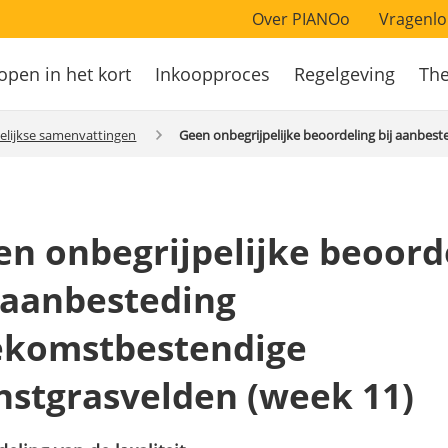
Over PIANOo
Vragenlo
open in het kort
Inkoopproces
Regelgeving
Th
atie
elijkse samenvattingen
Geen onbegrijpelijke beoordeling bij aanbes
en onbegrijpelijke beoord
j aanbesteding
ekomstbestendige
nstgrasvelden (week 11)