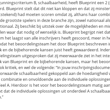
unningscriterium B, schaalbaarheid, heeft Blueprint een 2 
d. Blueprint stelt dat dit niet kan kloppen en dat zij minste
uitstekend) had moeten scoren omdat zij, althans haar combi
 de grootste spelers in deze branche zijn, zowel nationaal al
tionaal. Zij beschikt bij uitstek over de mogelijkheden en 
len waar dat nodig of wenselijk is. Blueprint begrijpt niet dat 
um het laagst van alle inschrijvers heeft gescoord, meer in h
mdat het beoordelingsteam het door Blueprint beschreven i
k en de bijbehorende kansen juist heeft gewaardeerd. Inde
elingsteam uitgesproken dat zij meerwaarde ziet in het int
k van Blueprint en de bijbehorende kansen, maar het beoo
ok kritiek, en wel de volgende: “In jouw inschrijvingsdocume
orwaarde schaalbaarheid gekoppeld aan de hoedanigheid v
w combinatie en onvoldoende aan de individuele oplossinge
eel A. Hierdoor is het voor het beoordelingsteam matig aa
 dat de individuele oplossingen uit onderdeel A schaalbaar
.”