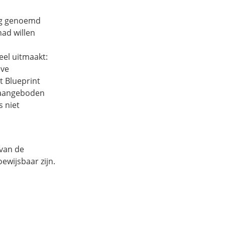
rag genoemd
ad willen
el uitmaakt:
eve
at Blueprint
r aangeboden
s niet
 van de
ewijsbaar zijn.