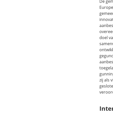
De gem
Europe
gemeen
innova
aanbes
overee
doel v
samenw
ontwik
gegund
aanbes
toegela
gunnin
zij al
geslot
veroord
Inte