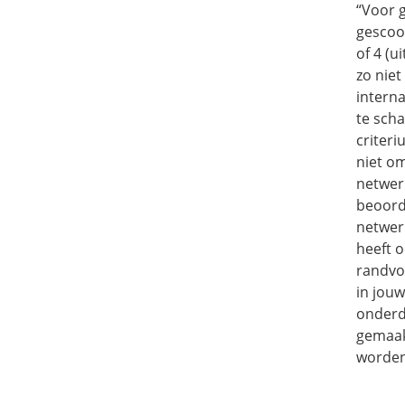
“Voor g
gescoor
of 4 (
zo niet
interna
te scha
criteri
niet o
netwer
beoord
netwer
heeft o
randvo
in jou
onderd
gemaakt
worden