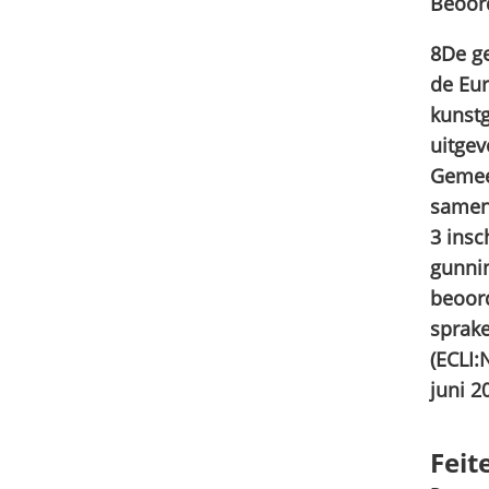
Beoord
8De g
de Eu
kunst
uitgev
Gemeen
samen
3 insc
gunnin
beoord
sprake
(ECLI
juni 2
Feit