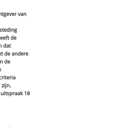
tgever van
steding
eeft de
n dat
t de andere
en de
e
riteria
zijn.
uitspraak 18