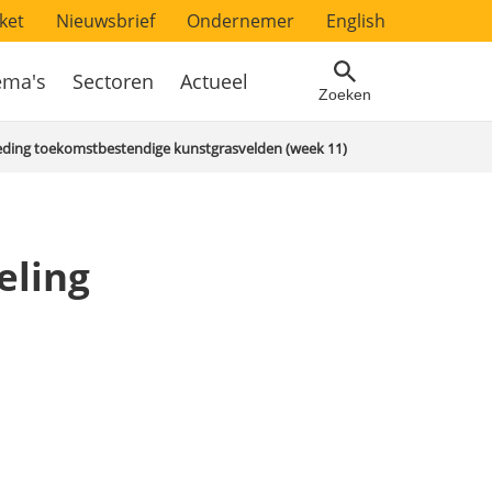
ket
Nieuwsbrief
Ondernemer
English
ema's
Sectoren
Actueel
Zoeken
teding toekomstbestendige kunstgrasvelden (week 11)
eling