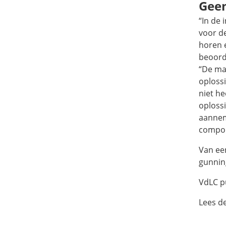
Geen
“In de
voor d
horen 
beoord
“De ma
oplossi
niet h
oplossi
aannem
compon
Van een
gunning
VdLC p
Lees d