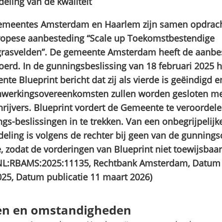
eling van de kwaliteit
emeentes Amsterdam en Haarlem zijn samen opdrach
ropese aanbesteding “Scale up Toekomstbestendige
grasvelden”. De gemeente Amsterdam heeft de aanbe
oerd. In de gunningsbeslissing van 18 februari 2025 h
te Blueprint bericht dat zij als vierde is geëindigd e
werkingsovereenkomsten zullen worden gesloten me
hrijvers. Blueprint vordert de Gemeente te veroordel
gs-beslissingen in te trekken. Van een onbegrijpelijk
eling is volgens de rechter bij geen van de gunningsc
, zodat de vorderingen van Blueprint niet toewijsbaar 
:NL:RBAMS:2025:11135, Rechtbank Amsterdam, Datum 
025, Datum publicatie 11 maart 2026)
en en omstandigheden