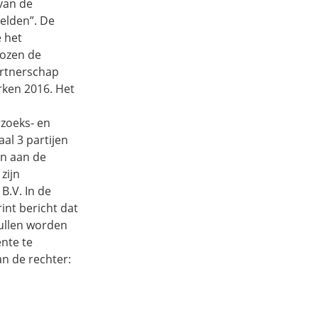
van de
elden”. De
 het
kozen de
artnerschap
ken 2016. Het
zoeks- en
al 3 partijen
an aan de
zijn
B.V. In de
int bericht dat
zullen worden
ente te
an de rechter: