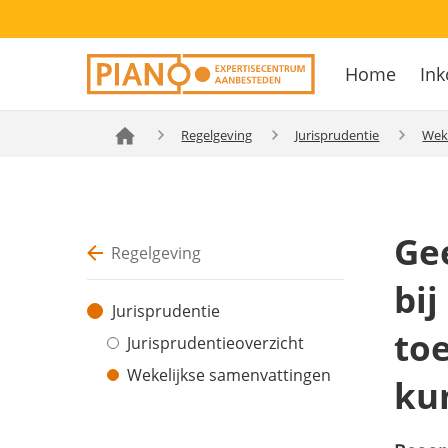
Overslaan
Secondary
en
Home
Ink
navigation
naar
Hoofdnavig
de
inhoud
Regelgeving
Jurisprudentie
Wek
gaan
Ge
Regelgeving
bi
Jurisprudentie
to
Jurisprudentieoverzicht
Wekelijkse samenvattingen
ku