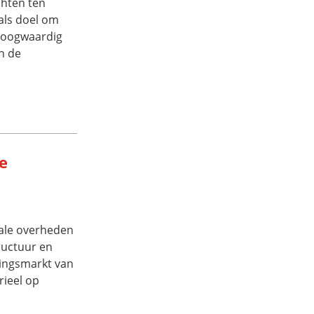
chten ten
 als doel om
 hoogwaardig
n de
e
rale overheden
ructuur en
ingsmarkt van
rieel op