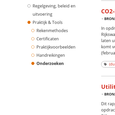
Regelgeving, beleid en
CO2-
uitvoering
BRON
Praktijk & Tools
In opd
Rekenmethodes
Rijksw
Certificaten
laten 
komt v
Praktijkvoorbeelden
(februa
Handreikingen
Onderzoeken
(d
Util
BRON
Dit ra
opdrac