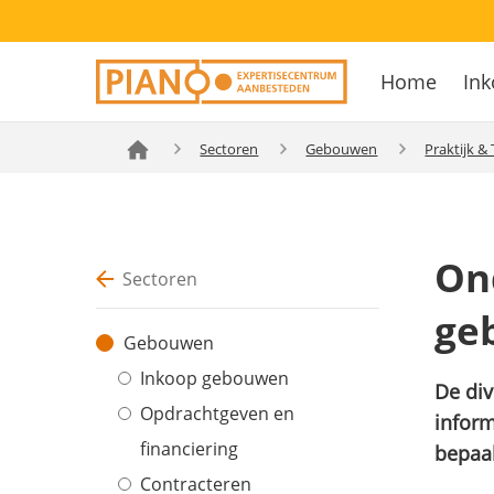
Overslaan
Secondary
en
Home
Ink
navigation
naar
Hoofdnavig
de
inhoud
Sectoren
Gebouwen
Praktijk &
gaan
On
Sectoren
ge
Gebouwen
Inkoop gebouwen
De di
Opdrachtgeven en
infor
financiering
bepaal
Contracteren