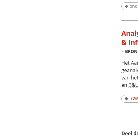
ond
Anal
& In
BRON
Het Aa
geanal
van he
en
B&
G
Deel d