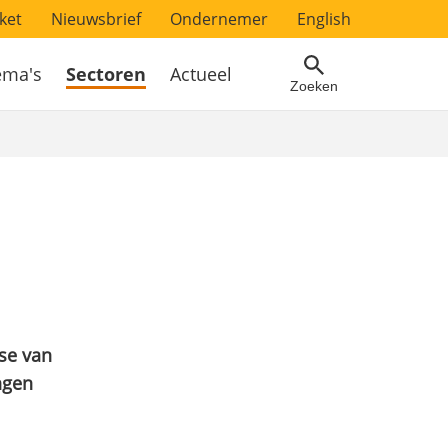
ket
Nieuwsbrief
Ondernemer
English
ema's
Sectoren
Actueel
Zoeken
se van
ngen