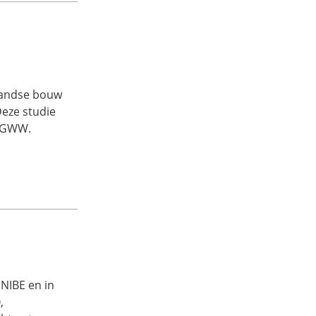
landse bouw
Deze studie
n GWW.
 NIBE en in
,