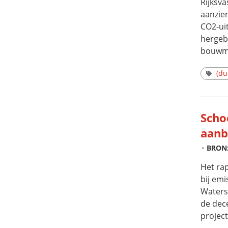
Rijksv
aanzien
CO2-ui
hergeb
bouwma
(d
Scho
aanb
BRON
Het ra
bij emi
Waters
de dec
projec