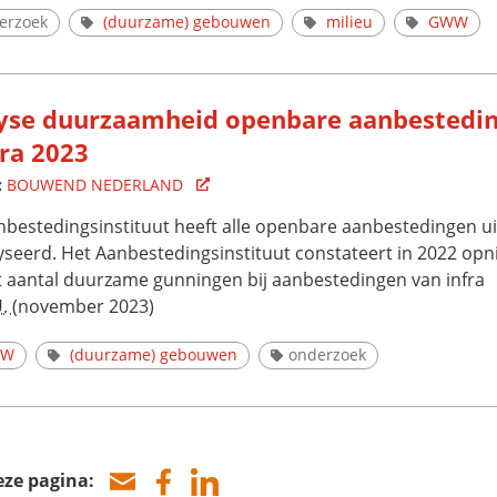
erzoek
(duurzame) gebouwen
milieu
GWW
yse duurzaamheid openbare aanbestedi
fra 2023
:
BOUWEND NEDERLAND
nbestedingsinstituut heeft alle openbare aanbestedingen ui
yseerd. Het Aanbestedingsinstituut constateert in 2022 opn
t aantal duurzame gunningen bij aanbestedingen van infra
U.
(november 2023)
WW
(duurzame) gebouwen
onderzoek
eze pagina: