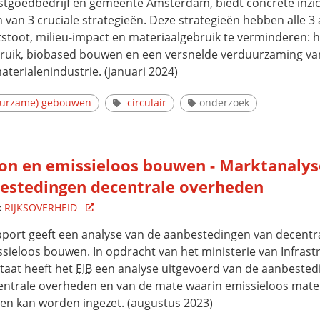
astgoedbedrijf en gemeente Amsterdam, biedt concrete inzi
 van 3 cruciale strategieën. Deze strategieën hebben alle 3
tstoot, milieu-impact en materiaalgebruik te verminderen:
ruik, biobased bouwen en een versnelde verduurzaming va
terialenindustrie. (januari 2024)
uurzame) gebouwen
circulair
onderzoek
on en emissieloos bouwen - Marktanalys
estedingen decentrale overheden
:
RIJKSOVERHEID
pport geeft een analyse van de aanbestedingen van decent
ssieloos bouwen. In opdracht van het ministerie van Infrast
taat heeft het
EIB
een analyse uitgevoerd van de aanbested
entrale overheden en van de mate waarin emissieloos mate
ten kan worden ingezet. (augustus 2023)