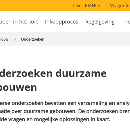
Over PIANOo
Vragenlo
open in het kort
Inkoopproces
Regelgeving
Th
atie
 Tools
Onderzoeken
derzoeken duurzame
bouwen
verse onderzoeken bevatten een verzameling en analy
matie over duurzame gebouwen. De onderzoeken bre
de vragen en mogelijke oplossingen in kaart.