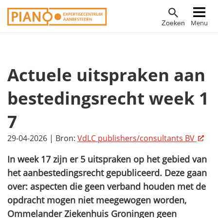
Overslaan
Hoofdnavigatie
Menu
Zoeken
en
naar
de
inhoud
Actuele uitspraken aan
gaan
bestedingsrecht week 1
7
29-04-2026
|
Bron:
VdLC publishers/consultants BV
In week 17 zijn er 5 uitspraken op het gebied van
het aanbestedingsrecht gepubliceerd. Deze gaan
over: aspecten die geen verband houden met de
opdracht mogen niet meegewogen worden,
Ommelander Ziekenhuis Groningen geen