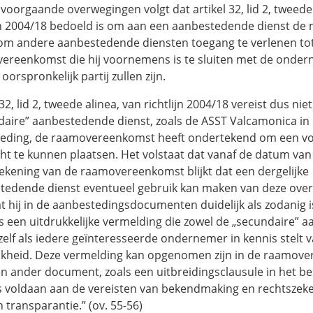
 voorgaande overwegingen volgt dat artikel 32, lid 2, tweede
ijn 2004/18 bedoeld is om aan een aanbestedende dienst de 
om andere aanbestedende diensten toegang te verlenen to
ereenkomst die hij voornemens is te sluiten met de onder
 oorspronkelijk partij zullen zijn.
 32, lid 2, tweede alinea, van richtlijn 2004/18 vereist dus nie
daire” aanbestedende dienst, zoals de ASST Valcamonica in
eding, de raamovereenkomst heeft ondertekend om een v
ht te kunnen plaatsen. Het volstaat dat vanaf de datum van
ekening van de raamovereenkomst blijkt dat een dergelijke
tedende dienst eventueel gebruik kan maken van deze ove
t hij in de aanbestedingsdocumenten duidelijk als zodanig
s een uitdrukkelijke vermelding die zowel de „secundaire”
zelf als iedere geïnteresseerde ondernemer in kennis stelt 
jkheid. Deze vermelding kan opgenomen zijn in de raamove
en ander document, zoals een uitbreidingsclausule in het be
is voldaan aan de vereisten van bekendmaking en rechtszeke
 transparantie.” (ov. 55-56)