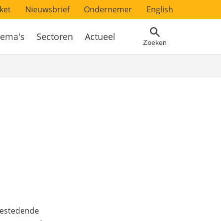
ket
Nieuwsbrief
Ondernemer
English
ema's
Sectoren
Actueel
Zoeken
bestedende