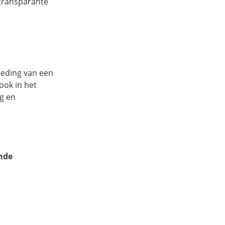
transparante
eding van een
ok in het
g en
ande