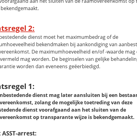
 voorafgaand aan het sluiten van de raamovereenkomst op 
is bekendgemaakt.
tsregel 2:
bestedende dienst moet het maximumbedrag of de
mhoeveelheid bekendmaken bij aankondiging van aanbest
ereenkomst. De maximumhoeveelheid en/of -waarde mag o
 vermeld mag worden. De beginselen van gelijke behandelin
arantie worden dan eveneens geëerbiedigd.
tsregel 1:
nbestedende dienst mag later aansluiten bij een besta
ereenkomst, zolang de mogelijke toetreding van deze
tedende dienst voorafgaand aan het sluiten van de
ereenkomst op transparante wijze is bekendgemaakt.
t ASST-arrest: