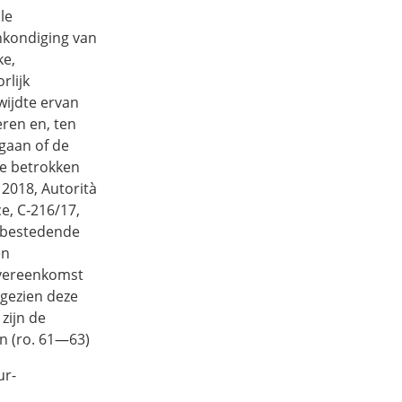
le
nkondiging van
ke,
rlijk
wijdte ervan
eren en, ten
gaan of de
de betrokken
 2018, Autorità
e, C‑216/17,
anbestedende
en
vereenkomst
ngezien deze
zijn de
n (ro. 61—63)
ur-