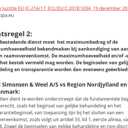
 Justitie EU (C-216/17, ECLI:EU:C:2018:1034, 19 december 20
ropa.eu
tsregel 2:
nbestedende dienst moet het maximumbedrag of de
umhoeveelheid bekendmaken bij aankondiging van aa
en raamovereenkomst. De maximumhoeveelheid en/of 
 het bestek vermeld mag worden. De beginselen van geli
eling en transparantie worden dan eveneens geëerbied
t Simonsen & Weel A/S vs Region Nordjylland en
anmark:
dien dient te worden onderstreept dat de fundamentele be
erecht, zoals het beginsel van gelijke behandeling en het
rantiebeginsel, van toepassing zijn bij het sluiten van een
reenkomst, zoals volgt uit artikel 33, lid 1, eerste alinea, va
. Zowel de beginselen van gelijke behandeling en non-discr