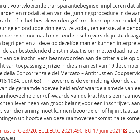
ruit voortvloeiende transparantiebeginsel impliceren dat al
arden en modaliteiten van de gunningsprocedure in de aa
racht of in het bestek worden geformuleerd op een duidelij
rige en ondubbelzinnige wijze zodat, ten eerste, alle behoo
rmeerde en normaal oplettende inschrijvers de juiste draag
 begrijpen en zij deze op dezelfde manier kunnen interpret
, de aanbestedende dienst in staat is om metterdaad na te 
en van de inschrijvers beantwoorden aan de criteria die op 
t van toepassing zijn (zie in die zin arrest van 19 december
e della Concorrenza e del Mercato – Antitrust en Coopservic
018:1034, punt 63).. In zoverre is de vermelding door de a
 van de geraamde hoeveelheid en/of waarde alsmede van e
mhoeveelheid en/of ‑waarde van de krachtens een raamo
ichten leveringen van groot belang voor een inschrijver, aa
s van die raming moet kunnen beoordelen of hij in staat zal 
chtingen uit hoofde van deze raamovereenkomst na te kome
 Justie (C-23/20, ECLI:EU:C:2021:490, EU 17 juni 2021)
op e
ropa.eu