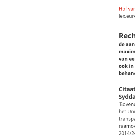
Hof van
lex.eu
Rech
de aa
maxim
van e
ook in
behand
Citaa
Sydd
‘Boven
het Uni
transpa
raamove
2014/24