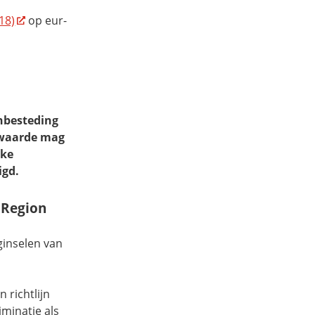
18)
op eur-
nbesteding
-waarde mag
jke
igd.
 Region
ginselen van
n richtlijn
iminatie als