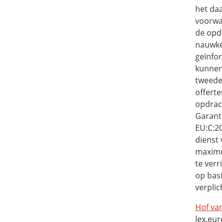
het daa
voorwa
de opd
nauwkeu
geïnfo
kunnen
tweede
offert
opdrach
Garant
EU:C:2
dienst
maximu
te verr
op basi
verpli
Hof van
lex.eu