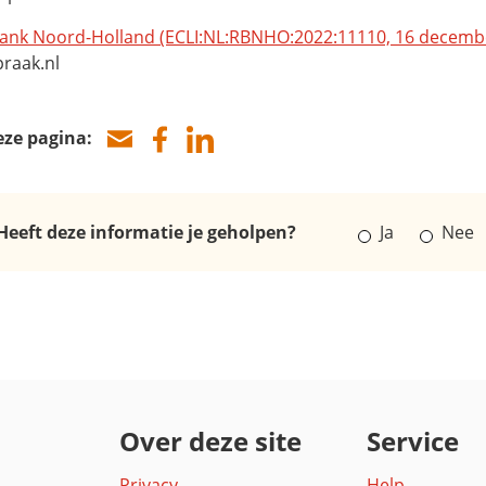
ank Noord-Holland (ECLI:NL:RBNHO:2022:11110, 16 decemb
praak.nl
eze pagina:
Heeft deze informatie je geholpen?
Ja
Nee
Over deze site
Service
Privacy
Help