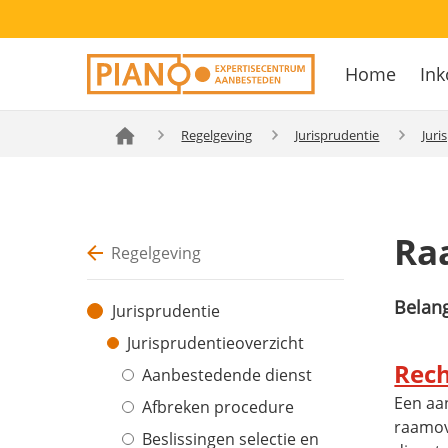
Overslaan
Secondary
en
Home
Ink
navigation
naar
Hoofdnavig
de
inhoud
Regelgeving
Jurisprudentie
Juri
gaan
Ra
Regelgeving
Belang
Jurisprudentie
Jurisprudentieoverzicht
Rech
Aanbestedende dienst
Een aa
Afbreken procedure
raamov
Beslissingen selectie en