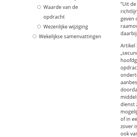
“Uit de
Waarde van de
richtl
opdracht
geven 
raamov
Wezenlijke wijziging
daarbij
Wekelijkse samenvattingen
Artikel
„secun
hoofdg
opdrac
ondert
aanbes
doorda
middel
dienst 
mogeli
of in e
zover 
ook van