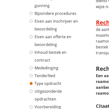
dienst
gunning
wijze 
Bijzondere procedures
Rech
Eisen aan inschrijver en
beoordeling
de aan
maximu
Eisen aan offerte en
raamov
beoordeling
bestek
Inhoud bestek en
transp
contract
Rech
Mededinging
TenderNed
Een aa
raamov
Type opdracht
aanbes
Uitgezonderde
raamov
opdrachten
Citaa
Voorbereiding