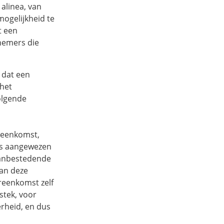
 alinea, van
mogelijkheid te
t een
nemers die
t dat een
 het
olgende
reenkomst,
 is aangewezen
 aanbestedende
van deze
reenkomst zelf
stek, voor
rheid, en dus