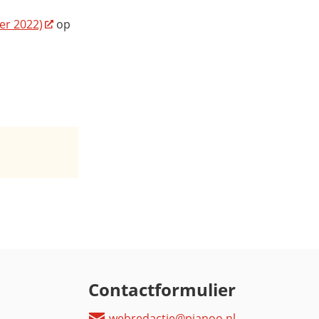
er 2022)
op
Contactformulier
webredactie@pianoo.nl