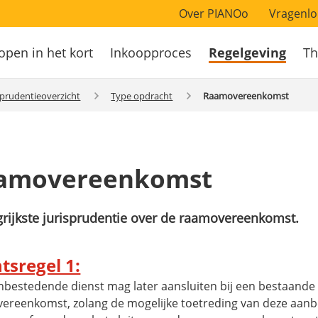
Over PIANOo
Vragenlo
open in het kort
Inkoopproces
Regelgeving
Th
atie
sprudentieoverzicht
Type opdracht
Raamovereenkomst
amovereenkomst
rijkste jurisprudentie over de raamovereenkomst.
tsregel 1:
nbestedende dienst mag later aansluiten bij een bestaande
ereenkomst, zolang de mogelijke toetreding van deze aan